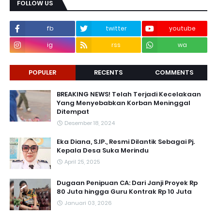
FOLLOW US
fb
twitter
youtube
ig
rss
wa
POPULER
RECENTS
COMMENTS
BREAKING NEWS! Telah Terjadi Kecelakaan
Yang Menyebabkan Korban Meninggal
Ditempat
Desember 18, 2024
Eka Diana, S.IP., Resmi Dilantik Sebagai Pj.
Kepala Desa Suka Merindu
April 25, 2025
Dugaan Penipuan CA: Dari Janji Proyek Rp
80 Juta hingga Guru Kontrak Rp 10 Juta
Januari 03, 2026