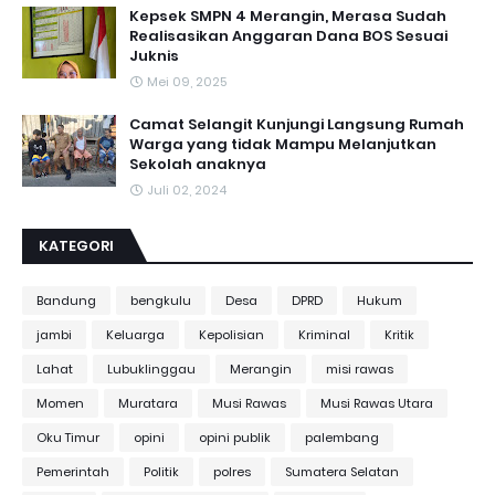
Kepsek SMPN 4 Merangin, Merasa Sudah
Realisasikan Anggaran Dana BOS Sesuai
Juknis
Mei 09, 2025
Camat Selangit Kunjungi Langsung Rumah
Warga yang tidak Mampu Melanjutkan
Sekolah anaknya
Juli 02, 2024
KATEGORI
Bandung
bengkulu
Desa
DPRD
Hukum
jambi
Keluarga
Kepolisian
Kriminal
Kritik
Lahat
Lubuklinggau
Merangin
misi rawas
Momen
Muratara
Musi Rawas
Musi Rawas Utara
Oku Timur
opini
opini publik
palembang
Pemerintah
Politik
polres
Sumatera Selatan