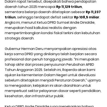
Dalam rapat tersebut, disepakati bahwa pendapatan
daerah tahun 2025 mencapai
Rp 11,129 triliun
,
sementara belanja daerah ditetapkan sebesar
Rp 11,237
triliun
, sehingga terdapat defisit sekitar
Rp 108,5 miliar
.
Angka ini, menurut Ketua DPRD Sumsel Andie Dinialdie,
merupakan hasil kalkulasi realistis dengan
mempertimbangkan kondisi fiskal terkini dan kebutuhan
strategis daerah.
Gubernur Herman Deru menyampaikan apresiasi atas
kerja sama DPRD yang dinilainya telah berjalan secara
profesional dan penuh tanggung jawab. “Ini merupakan
tahap akhir dari proses penyusunan Perubahan APBD
Tahun Anggaran 2025. Setelah ini, Raperda akan kami
ajukan ke Kementerian Dalam Negeri untuk dievaluasi
sebelum ditetapkan menjadi Peraturan Daerah,” ujarnya.
Ia menegaskan, kebijakan ini akan diarahkan untuk
memperkuat sektor pelayanan dasar seperti pendidikan,
kesehatan, dan infrastruktur publik.
Ketua DPRD Andie Dinialdie juga menekankan bahwa