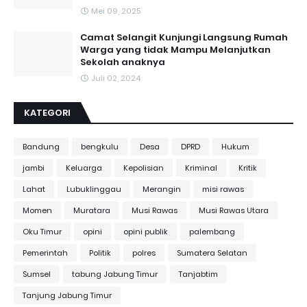
Mei 09, 2025
Camat Selangit Kunjungi Langsung Rumah
Warga yang tidak Mampu Melanjutkan
Sekolah anaknya
Juli 02, 2024
KATEGORI
Bandung
bengkulu
Desa
DPRD
Hukum
jambi
Keluarga
Kepolisian
Kriminal
Kritik
Lahat
Lubuklinggau
Merangin
misi rawas
Momen
Muratara
Musi Rawas
Musi Rawas Utara
Oku Timur
opini
opini publik
palembang
Pemerintah
Politik
polres
Sumatera Selatan
Sumsel
tabung Jabung Timur
Tanjabtim
Tanjung Jabung Timur