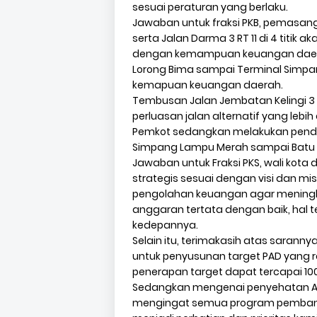
sesuai peraturan yang berlaku.
Jawaban untuk fraksi PKB, pemasang
serta Jalan Darma 3 RT 11 di 4 titik
dengan kemampuan keuangan daerah
Lorong Bima sampai Terminal Simpang
kemapuan keuangan daerah.
Tembusan Jalan Jembatan Kelingi 3
perluasan jalan alternatif yang leb
Pemkot sedangkan melakukan pendat
Simpang Lampu Merah sampai Batu Ur
Jawaban untuk Fraksi PKS, wali kota
strategis sesuai dengan visi dan misi
pengolahan keuangan agar meningka
anggaran tertata dengan baik, hal t
kedepannya.
Selain itu, terimakasih atas saranny
untuk penyusunan target PAD yang rea
penerapan target dapat tercapai 100
Sedangkan mengenai penyehatan A
mengingat semua program pembangu