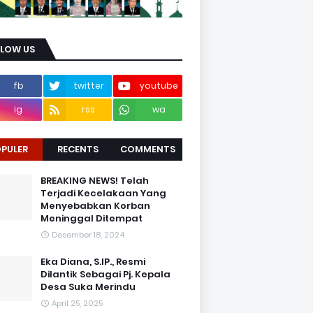
LLOW US
fb
twitter
youtube
ig
rss
wa
PULER
RECENTS
COMMENTS
BREAKING NEWS! Telah
Terjadi Kecelakaan Yang
Menyebabkan Korban
Meninggal Ditempat
Desember 18, 2024
Eka Diana, S.IP., Resmi
Dilantik Sebagai Pj. Kepala
Desa Suka Merindu
April 25, 2025