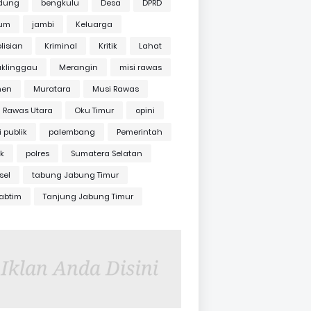
dung
bengkulu
Desa
DPRD
um
jambi
Keluarga
lisian
Kriminal
Kritik
Lahat
uklinggau
Merangin
misi rawas
en
Muratara
Musi Rawas
 Rawas Utara
Oku Timur
opini
i publik
palembang
Pemerintah
ik
polres
Sumatera Selatan
sel
tabung Jabung Timur
abtim
Tanjung Jabung Timur