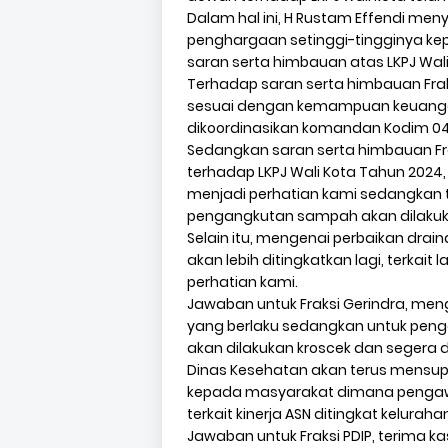
Dalam hal ini, H Rustam Effendi 
penghargaan setinggi-tingginya k
saran serta himbauan atas LKPJ Wal
Terhadap saran serta himbauan Fraksi
sesuai dengan kemampuan keuangan 
dikoordinasikan komandan Kodim 04
Sedangkan saran serta himbauan Frak
terhadap LKPJ Wali Kota Tahun 2024
menjadi perhatian kami sedangkan t
pengangkutan sampah akan dilakuka
Selain itu, mengenai perbaikan dra
akan lebih ditingkatkan lagi, terkai
perhatian kami.
Jawaban untuk Fraksi Gerindra, meng
yang berlaku sedangkan untuk peng
akan dilakukan kroscek dan segera di
Dinas Kesehatan akan terus mensupp
kepada masyarakat dimana pengawa
terkait kinerja ASN ditingkat kelur
Jawaban untuk Fraksi PDIP, terima k