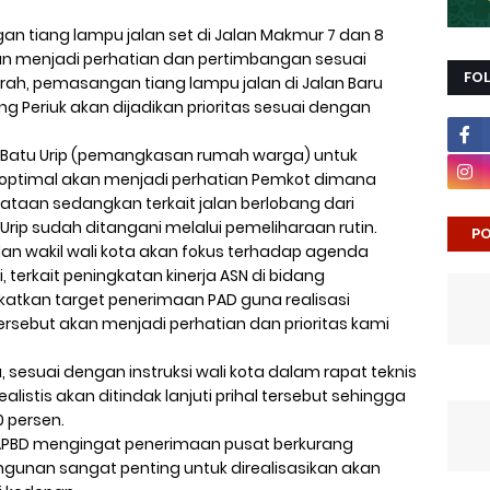
an tiang lampu jalan set di Jalan Makmur 7 dan 8
 akan menjadi perhatian dan pertimbangan sesuai
FO
, pemasangan tiang lampu jalan di Jalan Baru
 Periuk akan dijadikan prioritas sesuai dengan
 Batu Urip (pemangkasan rumah warga) untuk
ih optimal akan menjadi perhatian Pemkot dimana
aan sedangkan terkait jalan berlobang dari
ip sudah ditangani melalui pemeliharaan rutin.
PO
 dan wakil wali kota akan fokus terhadap agenda
, terkait peningkatan kinerja ASN di bidang
tkan target penerimaan PAD guna realisasi
ersebut akan menjadi perhatian dan prioritas kami
a, sesuai dengan instruksi wali kota dalam rapat teknis
listis akan ditindak lanjuti prihal tersebut sehingga
 persen.
PBD mengingat penerimaan pusat berkurang
nan sangat penting untuk direalisasikan akan