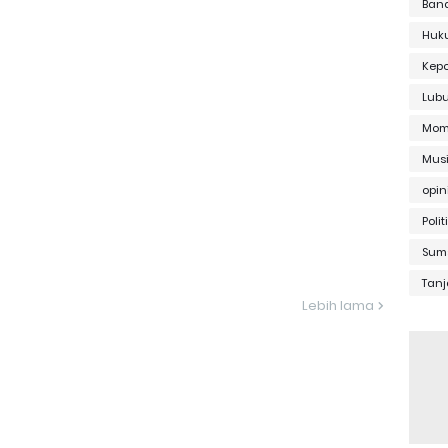
Ban
Huk
Kepo
Lub
Mom
Musi
opin
Polit
Sum
Tanj
Lebih lama