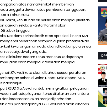
menyampaikan atas nama Pemkot memberikan
epada anggota dewan atas pemberian tanggapan,
i Kota Tahun 2024.
 Golkar, kebutuhan air bersih akan menjadi prioritas
daerah, relokasi kantor Koramil akan
06 Lubuk Linggau.
si Nasdem, terima kasih atas apresiasi kinerja ASN
, mengenai penertiban sampah di jalan protokol akan
erkait kekurangan armada akan dilakukan pola sewa,
n sesuai jadwal yang ada.
DP
inase dilakukan secara terus menerus kedepannya
t lampu jalan akan menjadi atensi dan menjadi
enai LKPJ wali kota akan dibahas sesuai peraturan
embangan pohon di Jalan Depati Said depan MTS
tindaklanjuti.
ort RSUD Siti Aisyah untuk meningkatkan pelayanan
san terhadap layanan terus dilakukan sementara
ahan dan kecamatan akan menjadi perhatian.
asih atas pandangannya, LKPJ wali kota akan dibahas