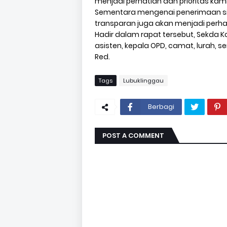
menjadi perhatian dan prioritas kam
Sementara mengenai penerimaan sis
transparan juga akan menjadi perha
Hadir dalam rapat tersebut, Sekda Kot
asisten, kepala OPD, camat, lurah, ser
Red.
Tags
Lubuklinggau
Berbagi
POST A COMMENT