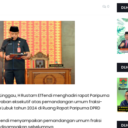
0
DL
DL
 Linggau, H Rustam Effendi menghadiri rapat Paripurna
aban eksekutif atas pemandangan umum fraksi-
a Lubuk tahun 2024 di Ruang Rapat Paripurna DPRD
 Effendi menyampaikan pemandangan umum fraksi
DL
ah disampaikan sebelumnya.