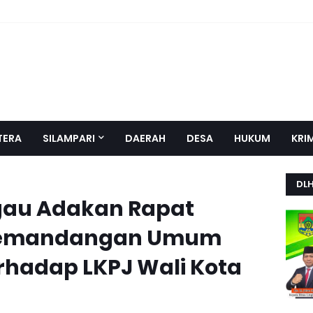
TERA
SILAMPARI
DAERAH
DESA
HUKUM
KRI
DL
gau Adakan Rapat
s Pemandangan Umum
rhadap LKPJ Wali Kota