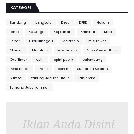
KATEGORI
Bandung
bengkulu
Desa
DPRD
Hukum
jambi
Keluarga
Kepolisian
Kriminal
Kritik
Lahat
Lubuklinggau
Merangin
misi rawas
Momen
Muratara
Musi Rawas
Musi Rawas Utara
Oku Timur
opini
opini publik
palembang
Pemerintah
Politik
polres
Sumatera Selatan
Sumsel
tabung Jabung Timur
Tanjabtim
Tanjung Jabung Timur