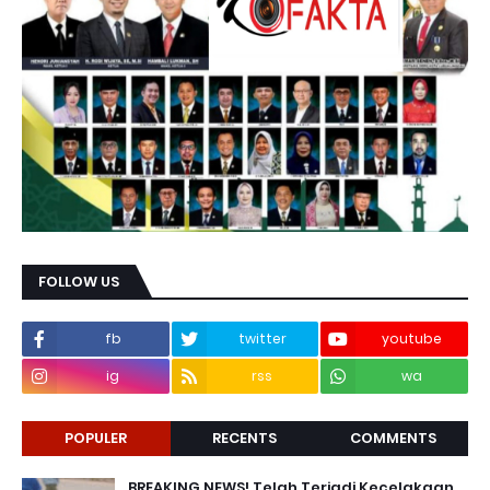
FOLLOW US
fb
twitter
youtube
ig
rss
wa
POPULER
RECENTS
COMMENTS
BREAKING NEWS! Telah Terjadi Kecelakaan