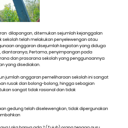
suran dilapangan, ditemukan sejumlah kejanggalan
k sekolah telah melakukan penyelewengan atau
gunaan anggaran disejumlah kegiatan yang diduga
n, diantaranya, Pertama, penyimpangan pada
sarana dan prasarana sekolah yang penggunaannya
an yang disediakan.
ahun jumlah anggaran pemeliharaan sekolah ini sangat
nan rusak dan bolong-bolong, hingga sebagian
ukan sangat tidak rasional dan tidak
araan gedung telah diselewengkan, tidak dipergunakan
nambahkan
Jaya Loka hanya ada 7 (Tujuh) orang tenaga guru