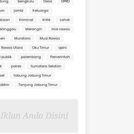
dung
bengkulu
Desa
DPRD
um
jambi
Keluarga
lisian
Kriminal
Kritik
Lahat
uklinggau
Merangin
misi rawas
en
Muratara
Musi Rawas
 Rawas Utara
Oku Timur
opini
i publik
palembang
Pemerintah
ik
polres
Sumatera Selatan
sel
tabung Jabung Timur
abtim
Tanjung Jabung Timur