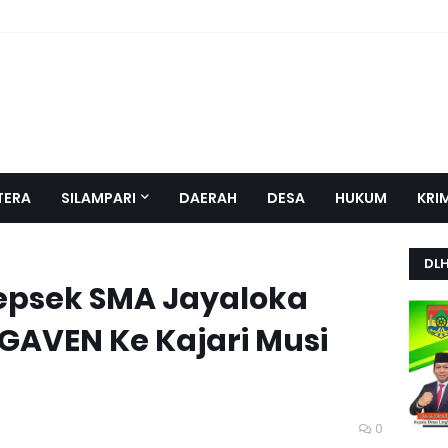
TERA
SILAMPARI
DAERAH
DESA
HUKUM
KRI
DL
epsek SMA Jayaloka
GAVEN Ke Kajari Musi
0