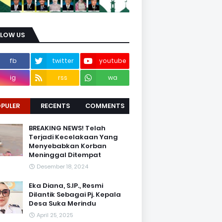
LLOW US
fb
twitter
youtube
ig
rss
wa
PULER
RECENTS
COMMENTS
BREAKING NEWS! Telah
Terjadi Kecelakaan Yang
Menyebabkan Korban
Meninggal Ditempat
Desember 18, 2024
Eka Diana, S.IP., Resmi
Dilantik Sebagai Pj. Kepala
Desa Suka Merindu
April 25, 2025