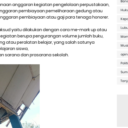
Ban
naan anggaran kegiatan pengelolaan perpustakaan,
Huk
, anggaran pembiayaan pemeliharaan gedung atau
nggaran pembiayaan atau gaji para tenaga honorer.
Kepo
Lub
ud yaitu dilakukan dengan cara me-mark up atau
egiatan berupa pengurangan volume jumlah buku,
Mom
 atau peralatan belajar, yang salah satunya
Musi
ajaran siswa,
n sarana dan prasarana sekolah.
opin
Polit
Sum
Tanj