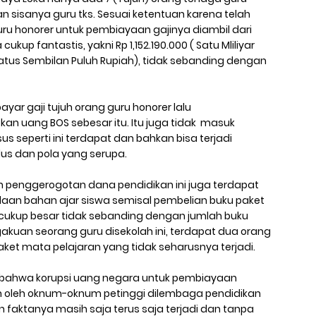
n sisanya guru tks. Sesuai ketentuan karena telah
ru honorer untuk pembiayaan gajinya diambil dari
up fantastis, yakni Rp 1,152.190.000 ( Satu Mliliyar
ratus Sembilan Puluh Rupiah), tidak sebanding dengan
ar gaji tujuh orang guru honorer lalu
 uang BOS sebesar itu. Itu juga tidak masuk
s seperti ini terdapat dan bahkan bisa terjadi
us dan pola yang serupa.
n penggerogotan dana pendidikan ini juga terdapat
an bahan ajar siswa semisal pembelian buku paket
ukup besar tidak sebanding dengan jumlah buku
akuan seorang guru disekolah ini, terdapat dua orang
ket mata pelajaran yang tidak seharusnya terjadi.
n bahwa korupsi uang negara untuk pembiayaan
an oleh oknum-oknum petinggi dilembaga pendidikan
 faktanya masih saja terus saja terjadi dan tanpa