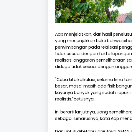
Aap menjelaskan, dari hasil penelu
yang menunjukkan bukti bahwa piha
penyimpangan pada realisasi peng
tidak sesuai dengan fakta lapanga
realisasi anggaran pemeliharaan 
diduga tidak sesuai dengan anggar
"Coba kita kalkulasi, selama lima t
besar, masa' masih ada fisik bangu
kayunya banyak yang sudah Lapuk, it
realistis,"cetusnya.
Ini berarti lanjutnya, uang pemelih
sebagai seharusnya, kata Aap me
Dan untuk diketahu lanjutnya, SMAN 