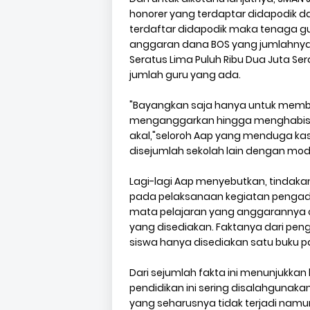
honorer yang terdaptar didapodik da
terdaftar didapodik maka tenaga gu
anggaran dana BOS yang jumlahnya cuk
Seratus Lima Puluh Ribu Dua Juta Se
jumlah guru yang ada.
"Bayangkan saja hanya untuk membay
menganggarkan hingga menghabiskan
akal,"seloroh Aap yang menduga kasu
disejumlah sekolah lain dengan mod
Lagi-lagi Aap menyebutkan, tindaka
pada pelaksanaan kegiatan pengada
mata pelajaran yang anggarannya c
yang disediakan. Faktanya dari peng
siswa hanya disediakan satu buku pa
Dari sejumlah fakta ini menunjukka
pendidikan ini sering disalahgunak
yang seharusnya tidak terjadi namun