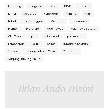
Bandung
bengkulu
Desa
DPRD
Hukum
jambi
Keluarga
Kepolisian
Kriminal
Kritik
Lahat
Lubuklinggau
Merangin
misi rawas
Momen
Muratara
Musi Rawas
Musi Rawas Utara
Oku Timur
opini
opini publik
palembang
Pemerintah
Politik
polres
Sumatera Selatan
Sumsel
tabung Jabung Timur
Tanjabtim
Tanjung Jabung Timur