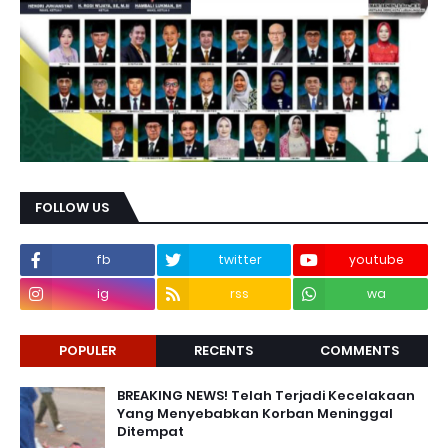
FOLLOW US
fb
twitter
youtube
ig
rss
wa
POPULER
RECENTS
COMMENTS
BREAKING NEWS! Telah Terjadi Kecelakaan
Yang Menyebabkan Korban Meninggal
Ditempat