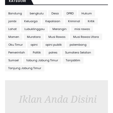
KATEGORI
Bandung
bengkulu
Desa
DPRD
Hukum
jambi
Keluarga
Kepolisian
Kriminal
Kritik
Lahat
Lubuklinggau
Merangin
misi rawas
Momen
Muratara
Musi Rawas
Musi Rawas Utara
Oku Timur
opini
opini publik
palembang
Pemerintah
Politik
polres
Sumatera Selatan
Sumsel
tabung Jabung Timur
Tanjabtim
Tanjung Jabung Timur