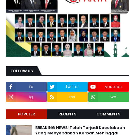
FOLLOW US
fb
twitter
youtube
ig
rss
wa
POPULER
RECENTS
COMMENTS
BREAKING NEWS! Telah Terjadi Kecelakaan
Yang Menyebabkan Korban Meninggal