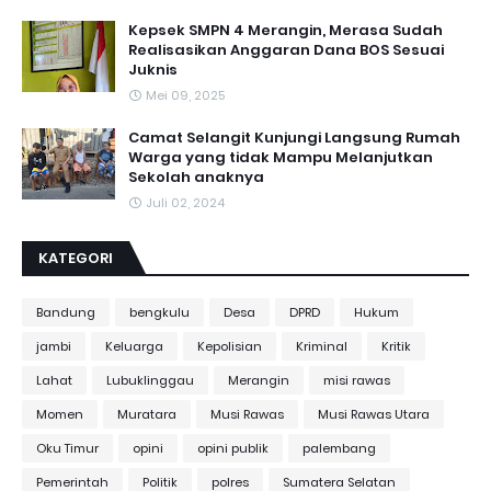
Kepsek SMPN 4 Merangin, Merasa Sudah
Realisasikan Anggaran Dana BOS Sesuai
Juknis
Mei 09, 2025
Camat Selangit Kunjungi Langsung Rumah
Warga yang tidak Mampu Melanjutkan
Sekolah anaknya
Juli 02, 2024
KATEGORI
Bandung
bengkulu
Desa
DPRD
Hukum
jambi
Keluarga
Kepolisian
Kriminal
Kritik
Lahat
Lubuklinggau
Merangin
misi rawas
Momen
Muratara
Musi Rawas
Musi Rawas Utara
Oku Timur
opini
opini publik
palembang
Pemerintah
Politik
polres
Sumatera Selatan