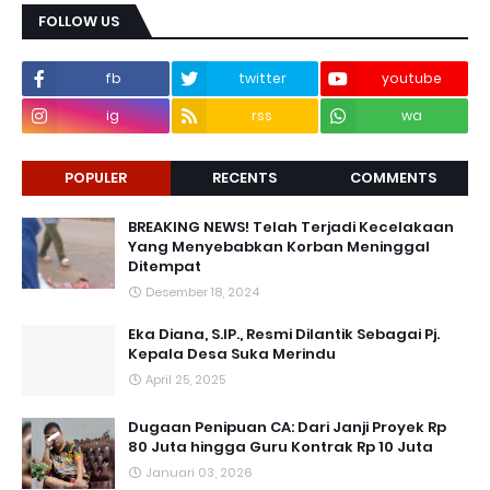
FOLLOW US
fb
twitter
youtube
ig
rss
wa
POPULER
RECENTS
COMMENTS
BREAKING NEWS! Telah Terjadi Kecelakaan
Yang Menyebabkan Korban Meninggal
Ditempat
Desember 18, 2024
Eka Diana, S.IP., Resmi Dilantik Sebagai Pj.
Kepala Desa Suka Merindu
April 25, 2025
Dugaan Penipuan CA: Dari Janji Proyek Rp
80 Juta hingga Guru Kontrak Rp 10 Juta
Januari 03, 2026