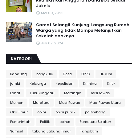
Realisasikan Anggaran Dana BOS Sesuai
Juknis
Mei 09, 2025
Camat Selangit Kunjungi Langsung Rumah
Warga yang tidak Mampu Melanjutkan
Sekolah anaknya
Juli 02, 2024
KATEGORI
Bandung
bengkulu
Desa
DPRD
Hukum
jambi
Keluarga
Kepolisian
Kriminal
Kritik
Lahat
Lubuklinggau
Merangin
misi rawas
Momen
Muratara
Musi Rawas
Musi Rawas Utara
Oku Timur
opini
opini publik
palembang
Pemerintah
Politik
polres
Sumatera Selatan
Sumsel
tabung Jabung Timur
Tanjabtim