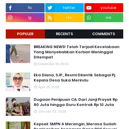
fb
twitter
youtube
ig
rss
wa
POPULER
RECENTS
COMMENTS
BREAKING NEWS! Telah Terjadi Kecelakaan
Yang Menyebabkan Korban Meninggal
Ditempat
Desember 18, 2024
Eka Diana, S.IP., Resmi Dilantik Sebagai Pj.
Kepala Desa Suka Merindu
April 25, 2025
Dugaan Penipuan CA: Dari Janji Proyek Rp
80 Juta hingga Guru Kontrak Rp 10 Juta
Januari 03, 2026
Kepsek SMPN 4 Merangin, Merasa Sudah